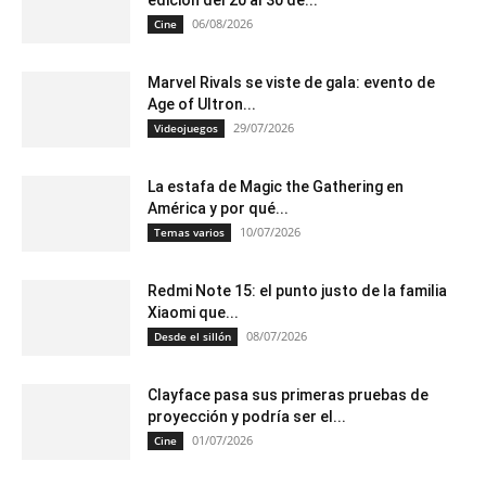
edición del 20 al 30 de...
06/08/2026
Cine
Marvel Rivals se viste de gala: evento de
Age of Ultron...
29/07/2026
Videojuegos
La estafa de Magic the Gathering en
América y por qué...
10/07/2026
Temas varios
Redmi Note 15: el punto justo de la familia
Xiaomi que...
08/07/2026
Desde el sillón
Clayface pasa sus primeras pruebas de
proyección y podría ser el...
01/07/2026
Cine