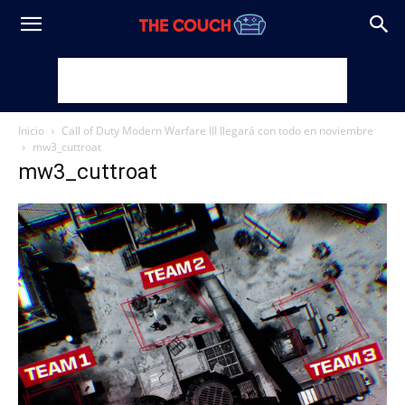
Inicio
Call of Duty Modern Warfare III llegará con todo en noviembre
mw3_cuttroat
mw3_cuttroat