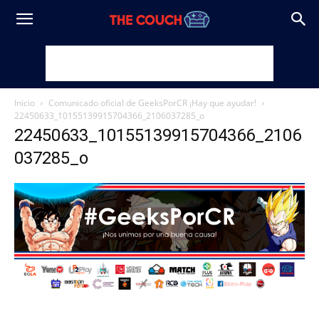
Inicio
Comunicado oficial de GeeksPorCR ¡Hay que ayudar!
22450633_10155139915704366_2106037285_o
22450633_10155139915704366_2106
037285_o