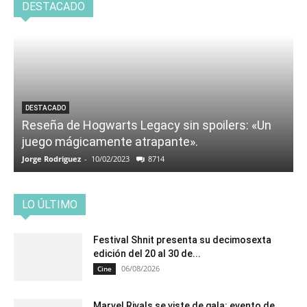
DESTACADO
DESTACADO
Reseña de Hogwarts Legacy sin spoilers: «Un
juego mágicamente atrapante».
Jorge Rodriguez
-
10/02/2023
8714
LO ÚLTIMO
Festival Shnit presenta su decimosexta
edición del 20 al 30 de...
06/08/2026
Cine
Marvel Rivals se viste de gala: evento de