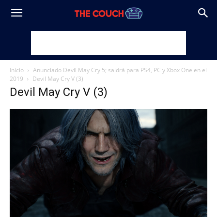
Inicio
Anunciado Devil May Cry 5; saldrá para PS4, PC y Xbox One en el
2019
Devil May Cry V (3)
Devil May Cry V (3)