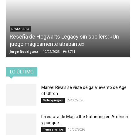
DESTACADO
Reseña de Hogwarts Legacy sin spoilers: «Un
juego mágicamente atrapante».
Jorge Rodriguez
-
10/02/2023
8711
LO ÚLTIMO
Marvel Rivals se viste de gala: evento de Age
of Ultron...
29/07/2026
Videojuegos
La estafa de Magic the Gathering en América
y por qué...
10/07/2026
Temas varios