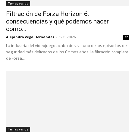
Temas varios
Filtración de Forza Horizon 6:
consecuencias y qué podemos hacer
como...
Alejandro Vega Hernández
-
12/05/2026
72
La industria del videojuego acaba de vivir uno de los episodios de
seguridad más delicados de los últimos años: la filtración completa
de Forza...
Temas varios