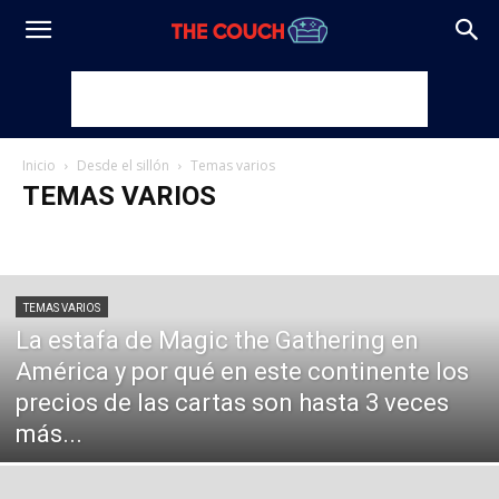
Inicio
Desde el sillón
Temas varios
TEMAS VARIOS
Coleccionables
Editoriales
Juegos de mesa
PodCouch
Temas varios
TEMAS VARIOS
La estafa de Magic the Gathering en
América y por qué en este continente los
precios de las cartas son hasta 3 veces
más...