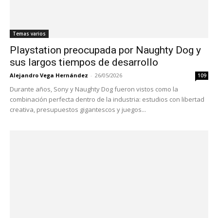
Temas varios
Playstation preocupada por Naughty Dog y
sus largos tiempos de desarrollo
Alejandro Vega Hernández
-
26/05/2026
109
Durante años, Sony y Naughty Dog fueron vistos como la
combinación perfecta dentro de la industria: estudios con libertad
creativa, presupuestos gigantescos y juegos...