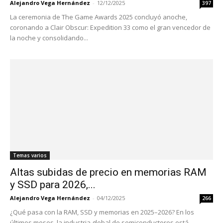
Alejandro Vega Hernández
-
12/12/2025
397
La ceremonia de The Game Awards 2025 concluyó anoche,
coronando a Clair Obscur: Expedition 33 como el gran vencedor de
la noche y consolidando...
Temas varios
Altas subidas de precio en memorias RAM
y SSD para 2026,...
Alejandro Vega Hernández
-
04/12/2025
266
¿Qué pasa con la RAM, SSD y memorias en 2025–2026? En los
últimos meses, la industria global de semiconductores está