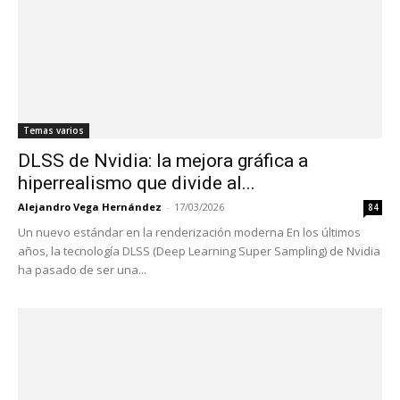
Temas varios
DLSS de Nvidia: la mejora gráfica a
hiperrealismo que divide al...
Alejandro Vega Hernández
-
17/03/2026
84
Un nuevo estándar en la renderización moderna En los últimos
años, la tecnología DLSS (Deep Learning Super Sampling) de Nvidia
ha pasado de ser una...