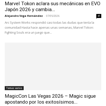
Marvel Tokon aclara sus mecánicas en EVO
Japón 2026 y cambia...
Alejandro Vega Hernández
-
07/05/2026
41
Arc System Works respondió casi todas las dudas que tenía la
comunidad Hasta hace apenas unas semanas, Marvel Tokon:
Fighting Souls era un juego que...
Temas varios
MagicCon Las Vegas 2026 – Magic sigue
apostando por los exitosísimos...