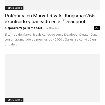
Temas varios
Polémica en Marvel Rivals: Kingsman265
expulsado y baneado en el “Deadpool...
Alejandro Vega Hernández
-
22/01/2026
263
El torneo de Marvel Rivals conocido como Deadpool Creator Cup,
con un acumulado de premios de 40 000 dólares, se convirtió en
uno de...
Temas varios