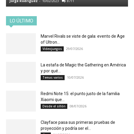
Jorge Rodriguez
-
10/02/2023
8711
LO ÚLTIMO
Marvel Rivals se viste de gala: evento de Age
of Ultron...
29/07/2026
Videojuegos
La estafa de Magic the Gathering en América
y por qué...
10/07/2026
Temas varios
Redmi Note 15: el punto justo de la familia
Xiaomi que...
08/07/2026
Desde el sillón
Clayface pasa sus primeras pruebas de
proyección y podría ser el...