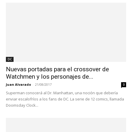
DC
Nuevas portadas para el crossover de
Watchmen y los personajes de...
Juan Alvarado
-
21/08/2017
0
Superman conocerá al Dr. Manhattan, una noción que debería
enviar escalofríos a los fans de DC. La serie de 12 comics, llamada
Doomsday Clock...