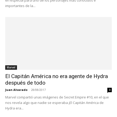
en especial para uno de los personajes más conocidos e
importantes de la...
Marvel
El Capitán América no era agente de Hydra
después de todo
Juan Alvarado
-
28/08/2017
0
Marvel compartió unas imágenes de Secret Empire #10, en el que
nos revela algo que nadie se esperaba ¡El Capitán América de
Hydra era...