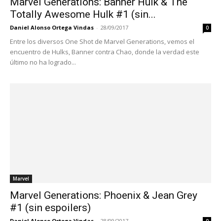
Marvel Generations: Banner Hulk & The
Totally Awesome Hulk #1 (sin...
Daniel Alonso Ortega Vindas
-
28/09/2017
0
Entre los diversos One Shot de Marvel Generations, vemos el
encuentro de Hulks, Banner contra Chao, donde la verdad este
último no ha logrado...
Marvel
Marvel Generations: Phoenix & Jean Grey
#1 (sin espoilers)
Daniel Alonso Ortega Vindas
-
28/09/2017
0