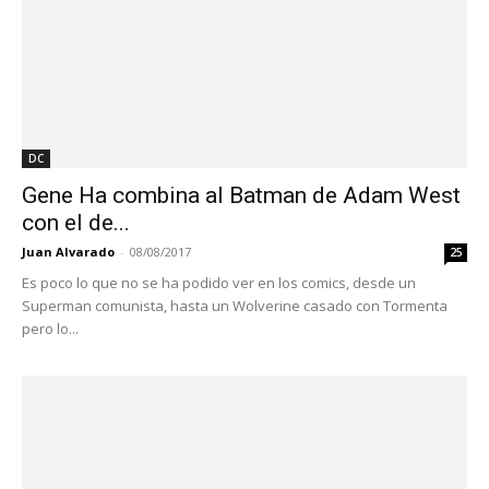
DC
Gene Ha combina al Batman de Adam West
con el de...
Juan Alvarado
-
08/08/2017
25
Es poco lo que no se ha podido ver en los comics, desde un
Superman comunista, hasta un Wolverine casado con Tormenta
pero lo...