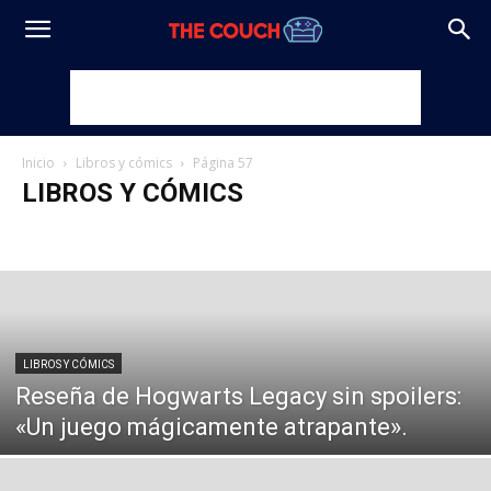
Inicio
Libros y cómics
Página 57
LIBROS Y CÓMICS
DC
Independientes
Literatura
Marvel
LIBROS Y CÓMICS
Reseña de Hogwarts Legacy sin spoilers:
«Un juego mágicamente atrapante».