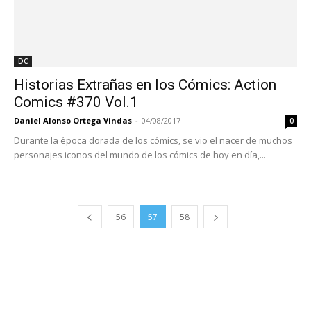
DC
Historias Extrañas en los Cómics: Action
Comics #370 Vol.1
Daniel Alonso Ortega Vindas
-
04/08/2017
0
Durante la época dorada de los cómics, se vio el nacer de muchos
personajes iconos del mundo de los cómics de hoy en día,...
56
57
58