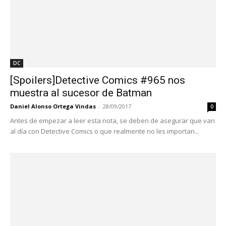
DC
[Spoilers]Detective Comics #965 nos
muestra al sucesor de Batman
Daniel Alonso Ortega Vindas
-
28/09/2017
0
Antes de empezar a leer esta nota, se deben de asegurar que van
al día con Detective Comics o que realmente no les importan...