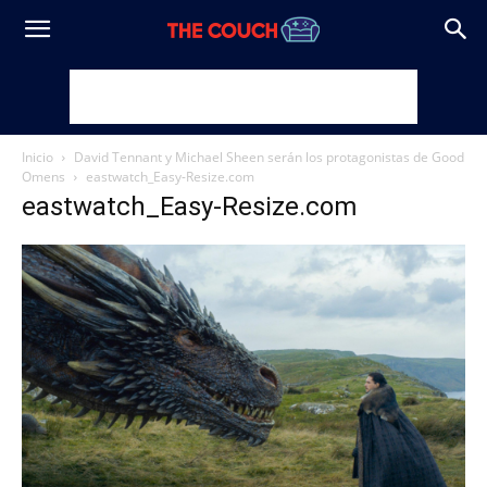
Inicio
David Tennant y Michael Sheen serán los protagonistas de Good
Omens
eastwatch_Easy-Resize.com
eastwatch_Easy-Resize.com