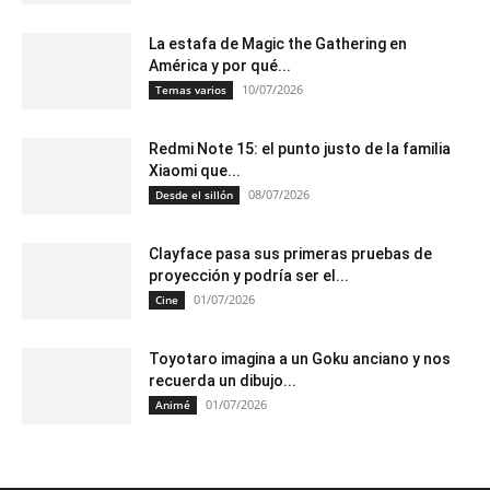
La estafa de Magic the Gathering en
América y por qué...
10/07/2026
Temas varios
Redmi Note 15: el punto justo de la familia
Xiaomi que...
08/07/2026
Desde el sillón
Clayface pasa sus primeras pruebas de
proyección y podría ser el...
01/07/2026
Cine
Toyotaro imagina a un Goku anciano y nos
recuerda un dibujo...
01/07/2026
Animé