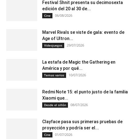
Festival Shnit presenta su decimosexta
edición del 20 al 30 de...
06/08/2026
Cine
Marvel Rivals se viste de gala: evento de
Age of Ultron...
29/07/2026
Videojuegos
La estafa de Magic the Gathering en
América y por qué...
10/07/2026
Temas varios
Redmi Note 15: el punto justo de la familia
Xiaomi que...
08/07/2026
Desde el sillón
Clayface pasa sus primeras pruebas de
proyección y podría ser el...
01/07/2026
Cine