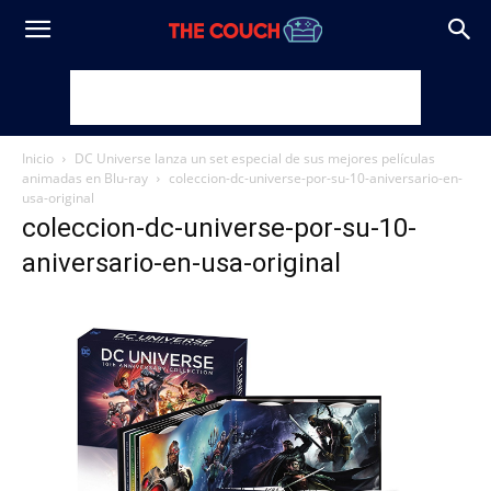
Inicio
DC Universe lanza un set especial de sus mejores películas
animadas en Blu-ray
coleccion-dc-universe-por-su-10-aniversario-en-
usa-original
coleccion-dc-universe-por-su-10-
aniversario-en-usa-original