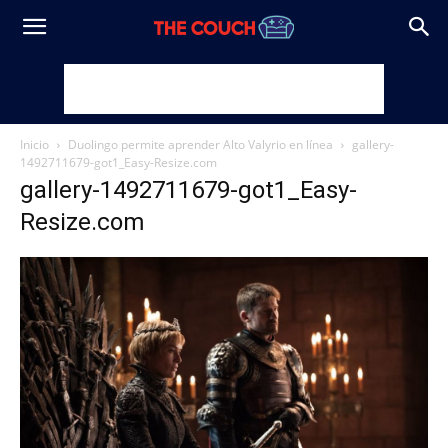
Inicio
Duolingo permite aprender Alto Valyrio en línea
gallery-
1492711679-got1_Easy-Resize.com
gallery-1492711679-got1_Easy-
Resize.com