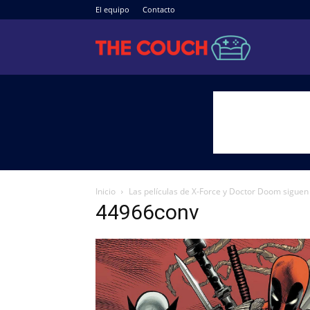
El equipo
Contacto
The
Couch
Inicio
Las películas de X-Force y Doctor Doom siguen
44966conv