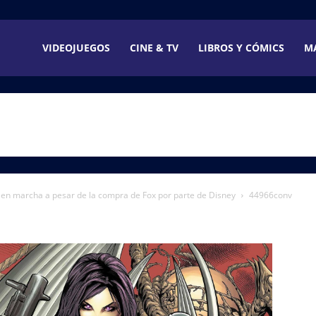
VIDEOJUEGOS
CINE & TV
LIBROS Y CÓMICS
M
 en marcha a pesar de la compra de Fox por parte de Disney
44966conv