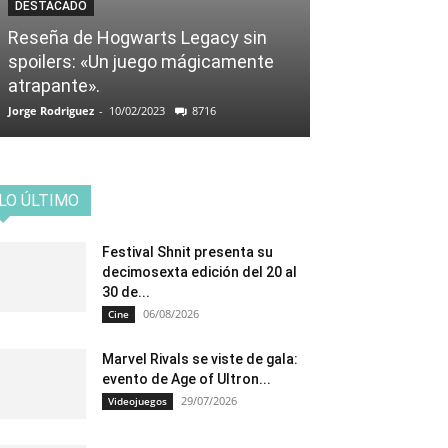
DESTACADO
Reseña de Hogwarts Legacy sin
spoilers: «Un juego mágicamente
atrapante».
Jorge Rodriguez
-
10/02/2023
8716
LO ÚLTIMO
Festival Shnit presenta su
decimosexta edición del 20 al
30 de...
06/08/2026
Cine
Marvel Rivals se viste de gala:
evento de Age of Ultron...
29/07/2026
Videojuegos