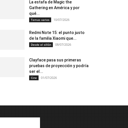
La estafa de Magic the
Gathering en América y por
qué...
10/07/2026
Temas varios
Redmi Note 15: el punto justo
de la familia Xiaomi que...
08/07/2026
Desde el sillón
Clayface pasa sus primeras
pruebas de proyección y podría
ser el...
01/07/2026
Cine