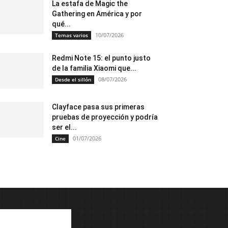
La estafa de Magic the
Gathering en América y por
qué...
10/07/2026
Temas varios
Redmi Note 15: el punto justo
de la familia Xiaomi que...
08/07/2026
Desde el sillón
Clayface pasa sus primeras
pruebas de proyección y podría
ser el...
01/07/2026
Cine