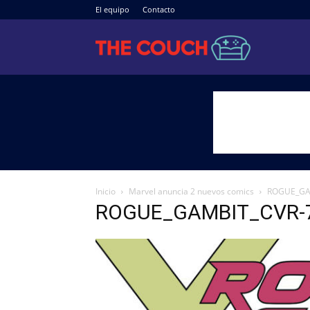
El equipo
Contacto
The
Couch
Inicio
Marvel anuncia 2 nuevos comics
ROGUE_GA
ROGUE_GAMBIT_CVR-