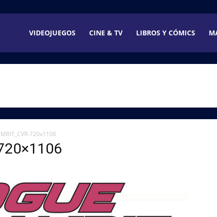
VIDEOJUEGOS
CINE & TV
LIBROS Y CÓMICS
M
MBIT_CVR-720x1106
720×1106