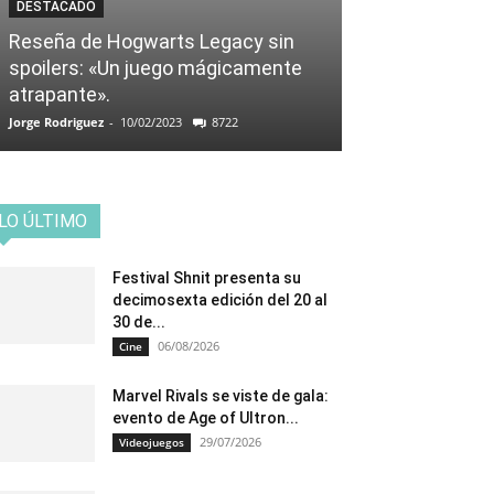
DESTACADO
Reseña de Hogwarts Legacy sin
spoilers: «Un juego mágicamente
atrapante».
Jorge Rodriguez
-
10/02/2023
8722
LO ÚLTIMO
Festival Shnit presenta su
decimosexta edición del 20 al
30 de...
06/08/2026
Cine
Marvel Rivals se viste de gala:
evento de Age of Ultron...
29/07/2026
Videojuegos