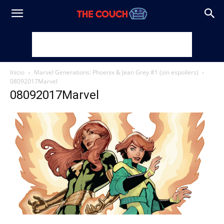
Inicio
Marvel Generations: Phoenix & Jean Grey #1 (sin espoilers)
08092017Marvel
08092017Marvel