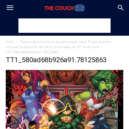
Inicio
Nuevas descripciones de personajes para Titans podrían
insinuar la aparición de otros personajes de DC en la serie
TT1_580ad68b926a91.78125863
TT1_580ad68b926a91.78125863