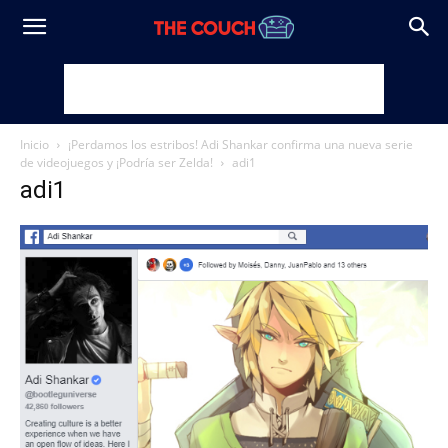
Inicio
¡Perdamos los estribos! Adi Shankar confirma una nueva serie
de videojuegos y ¡Podría ser Zelda!
adi1
adi1