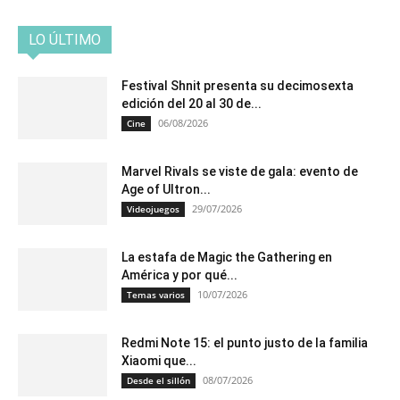
LO ÚLTIMO
Festival Shnit presenta su decimosexta
edición del 20 al 30 de...
06/08/2026
Cine
Marvel Rivals se viste de gala: evento de
Age of Ultron...
29/07/2026
Videojuegos
La estafa de Magic the Gathering en
América y por qué...
10/07/2026
Temas varios
Redmi Note 15: el punto justo de la familia
Xiaomi que...
08/07/2026
Desde el sillón