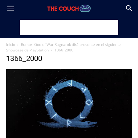
Inicio
Rumor: God of War Ragnarok dirá presente en el siguiente
Showcase de PlayStation
1366_2000
1366_2000