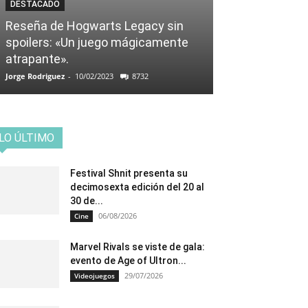
DESTACADO
Reseña de Hogwarts Legacy sin
spoilers: «Un juego mágicamente
atrapante».
Jorge Rodriguez
-
10/02/2023
8732
LO ÚLTIMO
Festival Shnit presenta su
decimosexta edición del 20 al
30 de...
06/08/2026
Cine
Marvel Rivals se viste de gala:
evento de Age of Ultron...
29/07/2026
Videojuegos