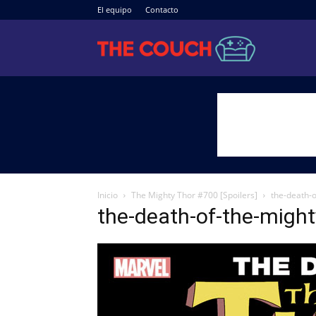
El equipo
Contacto
The
Couch
Inicio
The Mighty Thor #700 [Spoilers]
the-death-
the-death-of-the-migh