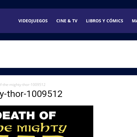
VIDEOJUEGOS
CINE & TV
LIBROS Y CÓMICS
M
of-the-mighty-thor-1009512
ty-thor-1009512