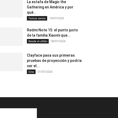
La estafa de Magic the
Gathering en América y por
qué...
10/07/2026
Temas varios
Redmi Note 15: el punto justo
de la familia Xiaomi que...
08/07/2026
Desde el sillón
Clayface pasa sus primeras
pruebas de proyección y podría
ser el...
01/07/2026
Cine