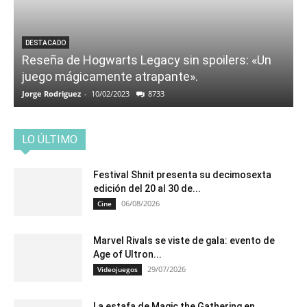
DESTACADO
Reseña de Hogwarts Legacy sin spoilers: «Un
juego mágicamente atrapante».
Jorge Rodriguez
-
10/02/2023
8733
LO ÚLTIMO
Festival Shnit presenta su decimosexta
edición del 20 al 30 de...
06/08/2026
Cine
Marvel Rivals se viste de gala: evento de
Age of Ultron...
29/07/2026
Videojuegos
La estafa de Magic the Gathering en