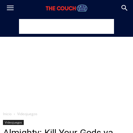
Inicio
Videojuegos
Videojuegos
Almighty: Kill Your Gods ya