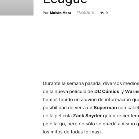
Por
Moisés Mora
-
27/06/2016
0
Durante la semana pasada, diversos medios t
de la nueva película de
DC Cómics
y
Warne
hemos tenido un aluvión de información que 
posibilidad de ver a un
Superman
con cabell
de la película
Zack Snyder
quien recienteme
pelo largo, pero no sólo se quedó ahí sino
los mitos de todas formas».