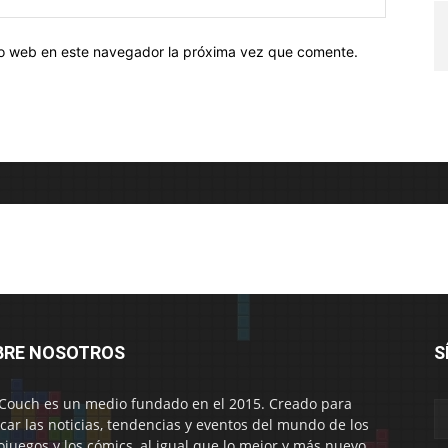
tio web en este navegador la próxima vez que comente.
BRE NOSOTROS
S
Couch es un medio fundado en el 2015. Creado para
car las noticias, tendencias y eventos del mundo de los
ojuegos y los cómics, al igual que lo mejor y más nuevo