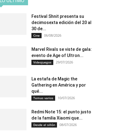
LO ÚLTIMO
Festival Shnit presenta su
decimosexta edición del 20 al
30 de...
06/08/2026
Cine
Marvel Rivals se viste de gala:
evento de Age of Ultron...
29/07/2026
Videojuegos
La estafa de Magic the
Gathering en América y por
qué...
10/07/2026
Temas varios
Redmi Note 15: el punto justo
de la familia Xiaomi que...
08/07/2026
Desde el sillón