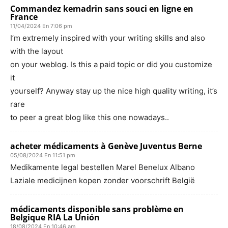
Commandez kemadrin sans souci en ligne en
France
11/04/2024 En 7:06 pm
I’m extremely inspired with your writing skills and also
with the layout
on your weblog. Is this a paid topic or did you customize
it
yourself? Anyway stay up the nice high quality writing, it’s
rare
to peer a great blog like this one nowadays..
acheter médicaments à Genève Juventus Berne
05/08/2024 En 11:51 pm
Medikamente legal bestellen Marel Benelux Albano
Laziale medicijnen kopen zonder voorschrift België
médicaments disponible sans problème en
Belgique RIA La Unión
18/08/2024 En 10:46 am