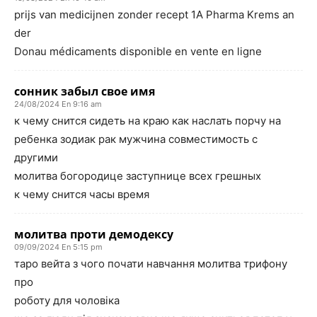
prijs van medicijnen zonder recept 1A Pharma Krems an
der
Donau médicaments disponible en vente en ligne
сонник забыл свое имя
24/08/2024 En 9:16 am
к чему снится сидеть на краю как наслать порчу на
ребенка зодиак рак мужчина совместимость с
другими
молитва богородице заступнице всех грешных
к чему снится часы время
молитва проти демодексу
09/09/2024 En 5:15 pm
таро вейта з чого почати навчання молитва трифону
про
роботу для чоловіка