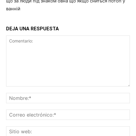
що за люди під знаком овна що якщо сниться потоп у
ванній
DEJA UNA RESPUESTA