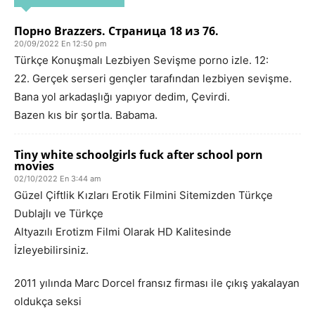
Порно Brazzers. Страница 18 из 76.
20/09/2022 En 12:50 pm
Türkçe Konuşmalı Lezbiyen Sevişme porno izle. 12:
22. Gerçek serseri gençler tarafından lezbiyen sevişme.
Bana yol arkadaşlığı yapıyor dedim, Çevirdi.
Bazen kıs bir şortla. Babama.
Tiny white schoolgirls fuck after school porn
movies
02/10/2022 En 3:44 am
Güzel Çiftlik Kızları Erotik Filmini Sitemizden Türkçe
Dublajlı ve Türkçe
Altyazılı Erotizm Filmi Olarak HD Kalitesinde
İzleyebilirsiniz.
2011 yılında Marc Dorcel fransız firması ile çıkış yakalayan
oldukça seksi