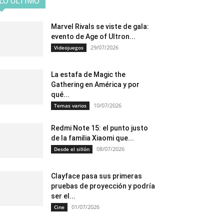
LO ÚLTIMO
Marvel Rivals se viste de gala:
evento de Age of Ultron...
29/07/2026
Videojuegos
La estafa de Magic the
Gathering en América y por
qué...
10/07/2026
Temas varios
Redmi Note 15: el punto justo
de la familia Xiaomi que...
08/07/2026
Desde el sillón
Clayface pasa sus primeras
pruebas de proyección y podría
ser el...
01/07/2026
Cine