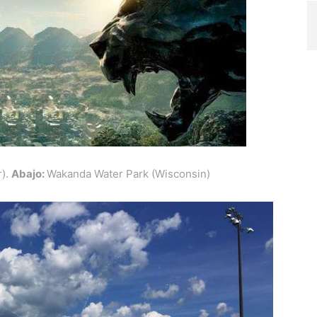
r).
Abajo:
Wakanda Water Park (Wisconsin)