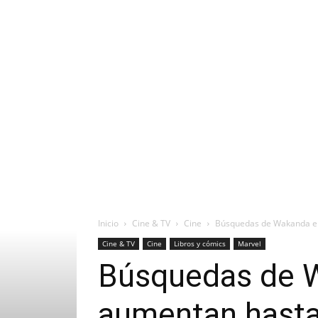
Inicio
Cine & TV
Cine
Búsquedas de Wakanda en 
Cine & TV
Cine
Libros y cómics
Marvel
Búsquedas de Wa
aumentan hasta