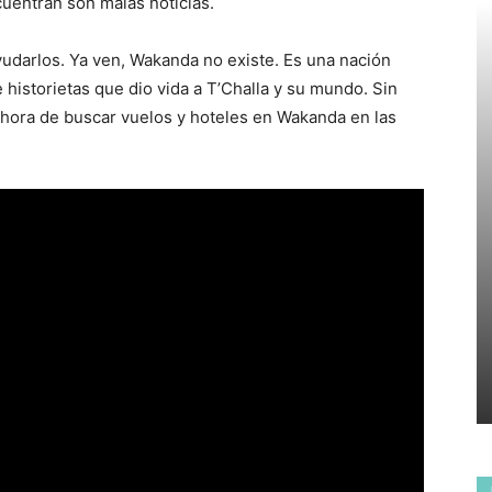
uentran son malas noticias.
yudarlos. Ya ven, Wakanda no existe. Es una nación
e historietas que dio vida a T’Challa y su mundo. Sin
a hora de buscar vuelos y hoteles en Wakanda en las