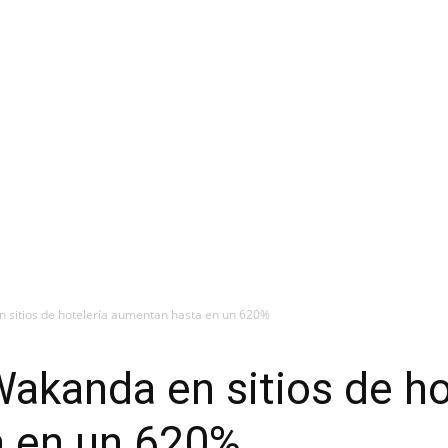
sitios de hotelería aumentan hasta en un 620%
kanda en sitios de ho
 en un 620%