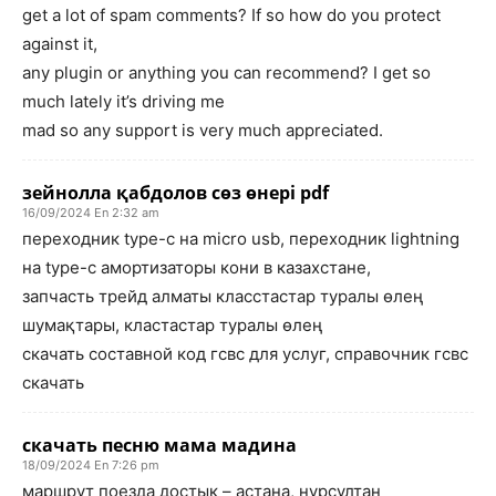
get a lot of spam comments? If so how do you protect
against it,
any plugin or anything you can recommend? I get so
much lately it’s driving me
mad so any support is very much appreciated.
зейнолла қабдолов сөз өнері pdf
16/09/2024 En 2:32 am
переходник type-c на micro usb, переходник lightning
на type-c амортизаторы кони в казахстане,
запчасть трейд алматы класстастар туралы өлең
шумақтары, кластастар туралы өлең
скачать составной код гсвс для услуг, справочник гсвс
скачать
скачать песню мама мадина
18/09/2024 En 7:26 pm
маршрут поезда достык – астана, нурсултан