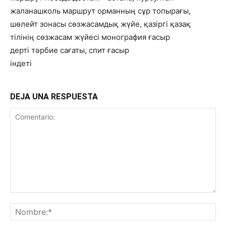
жаланашколь маршрут орманның сұр топырағы,
шөлейт зонасы сөзжасамдық жүйе, қазіргі қазақ
тілінің сөзжасам жүйесі монография ғасыр
дерті тәрбие сағаты, спит ғасыр
індеті
DEJA UNA RESPUESTA