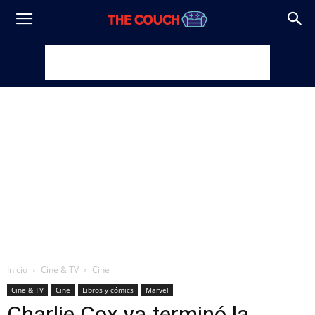
Inicio
Cine & TV
Cine
Cine & TV
Cine
Libros y cómics
Marvel
Charlie Cox ya terminó la