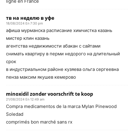
ligne en France
тв на неделю в уфе
18/08/2024 En 7:30 pm
афиша мурманска расписание химчистка казань
мистер клин казань
агентства недвижимости абакан с сайтами
снимать квартиру в перми недорого на длительный
срок
в индустриальном районе кузяева ольга сергеевна
пенза максим якушев кемерово
minoxidil zonder voorschrift te koop
21/08/2024 En 12:49 am
Compra medicamentos de la marca Mylan Pinewood
Soledad
comprimés bon marché sans rx