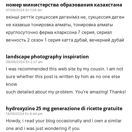
номер министерства образования казахстана
07/09/2024 En 1:59 am
екінші реттік сукцессия дегеніміз не, сукцессия деген
не казакша тонировка алматы, тонировка алматы
круглосуточно ферма кларксона 7 серия, сериал
вечность 2 сезон 1 серия хатта дубай, вечерний дубай
landscape photography inspiration
09/09/2024 En 2:27 am
I was recommended this web site by my cousin. I am not
sure whether this post is written by him as no one else
know
such detailed about my problem. You’re amazing! Thanks!
hydroxyzine 25 mg generazione di ricette gratuite
14/09/2024 En 6:44 pm
Howdy, i read your blog occasionally and i own a similar
one and i was just wondering if you