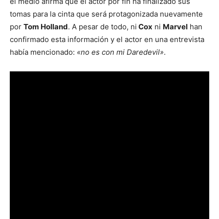
el medio afirma que el actor por fin ha finalizado sus
tomas para la cinta que será protagonizada nuevamente
por
Tom Holland
. A pesar de todo, ni
Cox
ni
Marvel
han
confirmado esta información y el actor en una entrevista
había mencionado:
«no es con mi Daredevil»
.