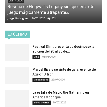
DESTACADO
Reseña de Hogwarts Legacy sin spoilers: «Un
juego mágicamente atrapante».
Jorge Rodriguez
-
10/02/2023
8714
LO ÚLTIMO
Festival Shnit presenta su decimosexta
edición del 20 al 30 de...
06/08/2026
Cine
Marvel Rivals se viste de gala: evento de
Age of Ultron...
29/07/2026
Videojuegos
La estafa de Magic the Gathering en
América y por qué...
10/07/2026
Temas varios