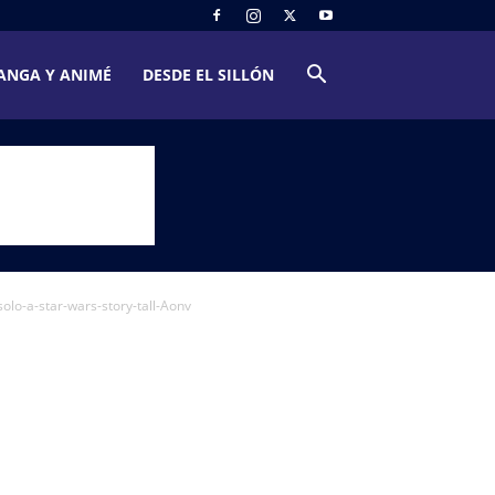
ANGA Y ANIMÉ
DESDE EL SILLÓN
o-a-star-wars-story-tall-Aonv