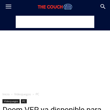
Inicio
Videojuegos
PC
Videojuegos
PC
Doom VFR ya disponible para