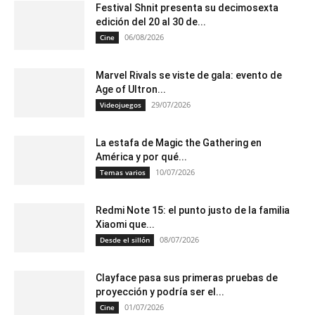
Festival Shnit presenta su decimosexta
edición del 20 al 30 de...
06/08/2026
Cine
Marvel Rivals se viste de gala: evento de
Age of Ultron...
29/07/2026
Videojuegos
La estafa de Magic the Gathering en
América y por qué...
10/07/2026
Temas varios
Redmi Note 15: el punto justo de la familia
Xiaomi que...
08/07/2026
Desde el sillón
Clayface pasa sus primeras pruebas de
proyección y podría ser el...
01/07/2026
Cine