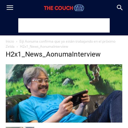
Inicio
Eiji Aonuma confirma que ya están trabajando en el próximo
Zelda
H2x1_News_AonumaInterview
H2x1_News_AonumaInterview