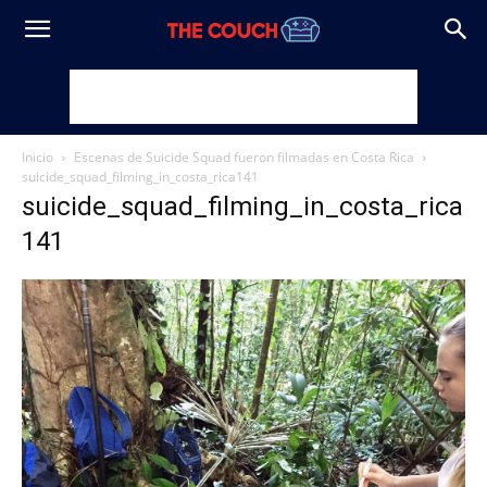
Inicio
Escenas de Suicide Squad fueron filmadas en Costa Rica
suicide_squad_filming_in_costa_rica141
suicide_squad_filming_in_costa_rica
141