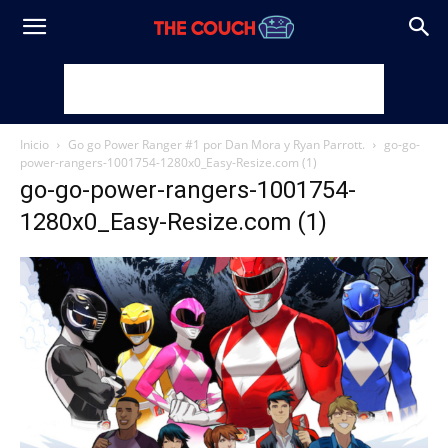
Inicio
Go go Power Ranger #1 por Dan Mora y Ryan Parrott.
go-go-
power-rangers-1001754-1280x0_Easy-Resize.com (1)
go-go-power-rangers-1001754-
1280x0_Easy-Resize.com (1)