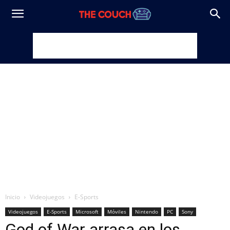
Inicio
Videojuegos
E-Sports
Videojuegos
E-Sports
Microsoft
Móviles
Nintendo
PC
Sony
God of War arrasa en los