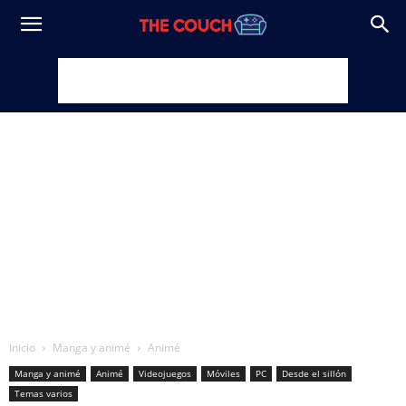
Inicio
Manga y animé
Animé
Manga y animé
Animé
Videojuegos
Móviles
PC
Desde el sillón
Temas varios