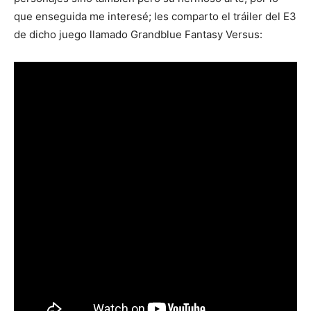
que enseguida me interesé; les comparto el tráiler del E3
de dicho juego llamado Grandblue Fantasy Versus: