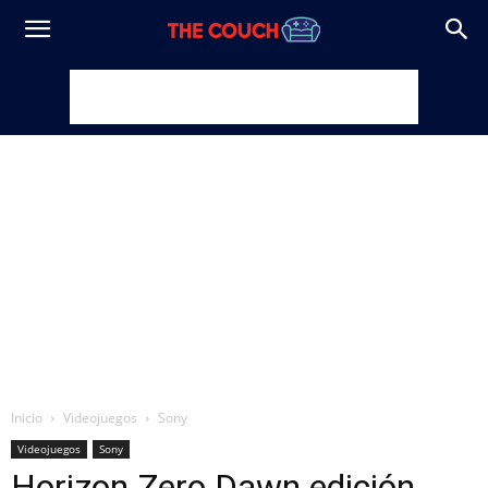
Inicio
Videojuegos
Sony
Videojuegos
Sony
Horizon Zero Dawn edición