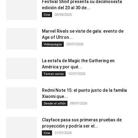
Festival Shnit presenta su decimosexta
edición del 20 al 30 de...
06/08/2026
Cine
Marvel Rivals se viste de gala: evento de
Age of Ultron...
29/07/2026
Videojuegos
La estafa de Magic the Gathering en
América y por qué...
10/07/2026
Temas varios
Redmi Note 15: el punto justo de la familia
Xiaomi que...
08/07/2026
Desde el sillón
Clayface pasa sus primeras pruebas de
proyección y podría ser el...
01/07/2026
Cine