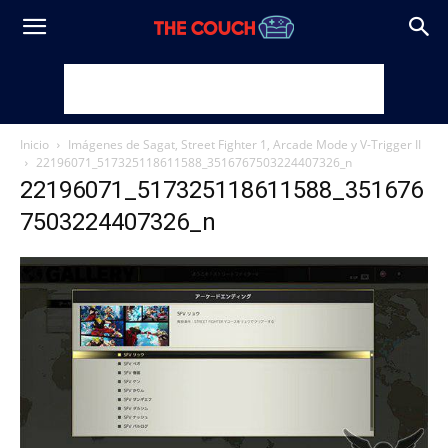
Inicio
Imágenes de Sagat, Street Fighter 1, Arcade Mode y V-Trigger II
22196071_517325118611588_3516767503224407326_n
22196071_517325118611588_351676
7503224407326_n