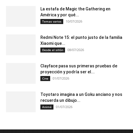
La estafa de Magic the Gathering en
América y por qué...
10/07/2026
Temas varios
Redmi Note 15: el punto justo de la familia
Xiaomi que...
08/07/2026
Desde el sillón
Clayface pasa sus primeras pruebas de
proyección y podría ser el...
01/07/2026
Cine
Toyotaro imagina a un Goku anciano y nos
recuerda un dibujo...
01/07/2026
Animé