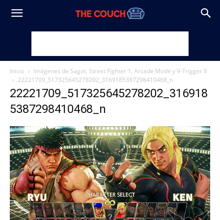
Inicio
Imágenes de Sagat, Street Fighter 1, Arcade Mode y V-Trigger II
22221709_517325645278202_3169185387298410468_n
22221709_517325645278202_316918
5387298410468_n