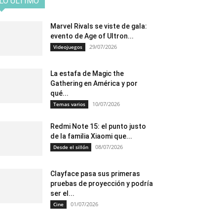
LO ÚLTIMO
Marvel Rivals se viste de gala:
evento de Age of Ultron...
29/07/2026
Videojuegos
La estafa de Magic the
Gathering en América y por
qué...
10/07/2026
Temas varios
Redmi Note 15: el punto justo
de la familia Xiaomi que...
08/07/2026
Desde el sillón
Clayface pasa sus primeras
pruebas de proyección y podría
ser el...
01/07/2026
Cine