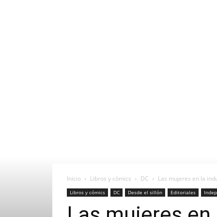
Inicio
Libros y cómics
DC
Las mujeres en la ind
Libros y cómics
DC
Desde el sillón
Editoriales
Indep
Las mujeres en 