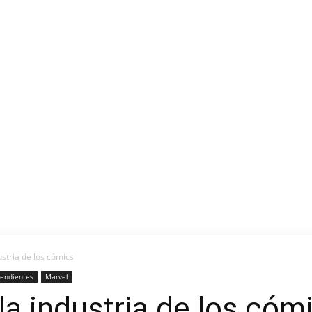
ustria de los cómics
endientes
Marvel
la industria de los cóm