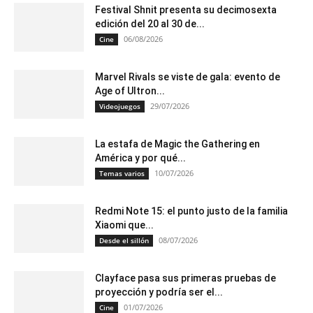
Festival Shnit presenta su decimosexta
edición del 20 al 30 de...
06/08/2026
Cine
Marvel Rivals se viste de gala: evento de
Age of Ultron...
29/07/2026
Videojuegos
La estafa de Magic the Gathering en
América y por qué...
10/07/2026
Temas varios
Redmi Note 15: el punto justo de la familia
Xiaomi que...
08/07/2026
Desde el sillón
Clayface pasa sus primeras pruebas de
proyección y podría ser el...
01/07/2026
Cine