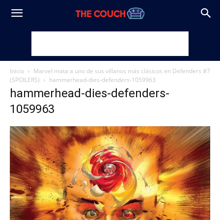
Inicio
Marvel mata a uno de sus villanos más clásicos en Defenders #7
(SPOILERS)
hammerhead-dies-defenders-1059963
hammerhead-dies-defenders-
1059963