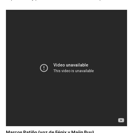
Marcos Patiño (voz de Fénix y Majin Buu)