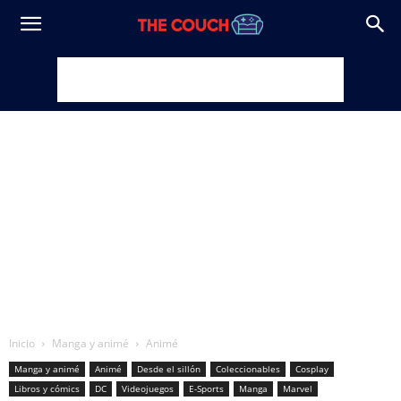
Inicio
Manga y animé
Animé
Manga y animé
Animé
Desde el sillón
Coleccionables
Cosplay
Libros y cómics
DC
Videojuegos
E-Sports
Manga
Marvel