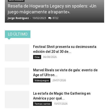
Reseña de Hogwarts Legacy sin spoilers: «Un
juego mágicamente atrapante».
Jorge Rodriguez
-
10/02/2023
8722
LO ÚLTIMO
Festival Shnit presenta su decimosexta
edición del 20 al 30 de...
06/08/2026
Cine
Marvel Rivals se viste de gala: evento de
Age of Ultron...
29/07/2026
Videojuegos
La estafa de Magic the Gathering en
América y por qué...
10/07/2026
Temas varios