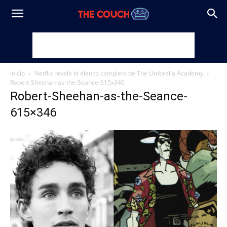
Inicio
Netflix revela el elenco completo de The Umbrella Academy
Robert-Sheehan-as-the-Seance-615x346
Robert-Sheehan-as-the-Seance-
615×346