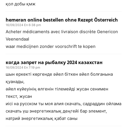
қол добы қмж
hemeran online bestellen ohne Rezept Österreich
16/09/2024 En 6:38 pm
Acheter médicaments avec livraison discrète Genericon
Veenendaal
waar medicijnen zonder voorschrift te kopen
когда запрет на рыбалку 2024 казахстан
16/09/2024 En 7:19 pm
шын еркекті көргенде әйел біткен әйел болғанына
қуанады,
әйел күйеуінің өлгенін тілемейді жусан сенимен
текст, жусан
иісі на русском ты моя алия скачать, садраддин ойлама
скачать үш энергетикалық деңгейі бар элемент,
натрий энергетикалық қабат саны