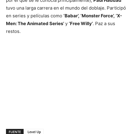
por el que se le conocía principalmente),
Paul Haddad
tuvo una larga carrera en el mundo del doblaje. Participó
en series y películas como
‘Babar’, ‘Monster Force’, ‘X-
Men: The Animated Series’
y
‘Free Willy’
. Paz a sus
restos.
FUENTE
Level Up