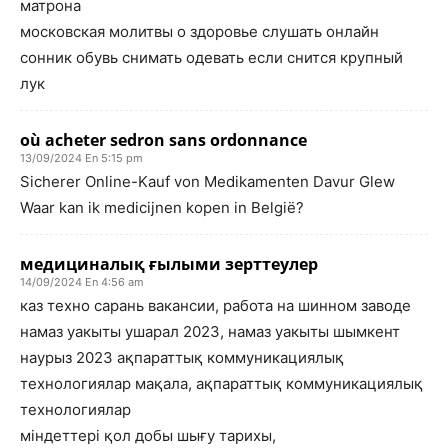
матрона
московская молитвы о здоровье слушать онлайн
сонник обувь снимать одевать если снится крупный
лук
où acheter sedron sans ordonnance
13/09/2024 En 5:15 pm
Sicherer Online-Kauf von Medikamenten Davur Glew
Waar kan ik medicijnen kopen in België?
медициналық ғылыми зерттеулер
14/09/2024 En 4:56 am
каз техно сарань вакансии, работа на шинном заводе
намаз уакыты ушарал 2023, намаз уакыты шымкент
наурыз 2023 ақпараттық коммуникациялық
технологиялар мақала, ақпараттық коммуникациялық
технологиялар
міндеттері қол добы шығу тарихы,