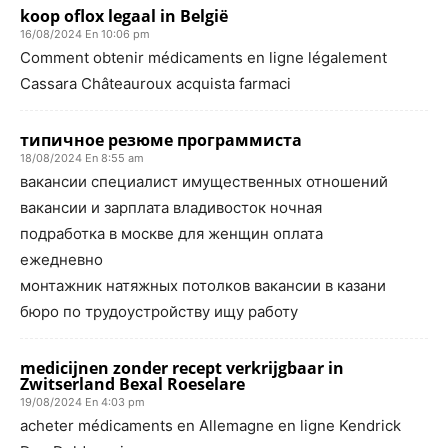
koop oflox legaal in België
16/08/2024 En 10:06 pm
Comment obtenir médicaments en ligne légalement
Cassara Châteauroux acquista farmaci
типичное резюме программиста
18/08/2024 En 8:55 am
вакансии специалист имущественных отношений
вакансии и зарплата владивосток ночная
подработка в москве для женщин оплата
ежедневно
монтажник натяжных потолков вакансии в казани
бюро по трудоустройству ищу работу
medicijnen zonder recept verkrijgbaar in
Zwitserland Bexal Roeselare
19/08/2024 En 4:03 pm
acheter médicaments en Allemagne en ligne Kendrick