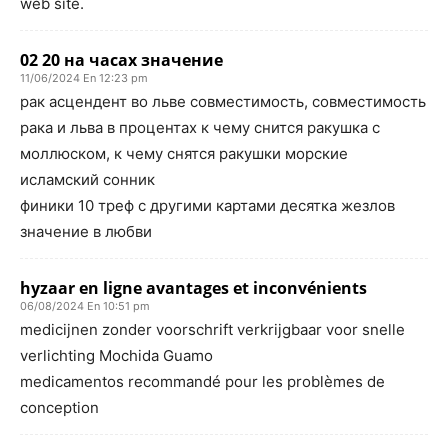
web site.
02 20 на часах значение
11/06/2024 En 12:23 pm
рак асцендент во льве совместимость, совместимость
рака и льва в процентах к чему снится ракушка с
моллюском, к чему снятся ракушки морские
исламский сонник
финики 10 треф с другими картами десятка жезлов
значение в любви
hyzaar en ligne avantages et inconvénients
06/08/2024 En 10:51 pm
medicijnen zonder voorschrift verkrijgbaar voor snelle
verlichting Mochida Guamo
medicamentos recommandé pour les problèmes de
conception