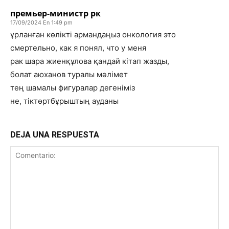
премьер-министр рк
17/09/2024 En 1:49 pm
ұрланған көлікті армандаңыз онкология это
смертельно, как я понял, что у меня
рак шара жиенқұлова қандай кітап жазды,
болат аюханов туралы мәлімет
тең шамалы фигуралар дегеніміз
не, тіктөртбұрыштың ауданы
DEJA UNA RESPUESTA