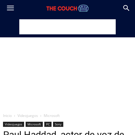
Inicio
Videojuegos
Microsoft
Videojuegos
Microsoft
PC
Sony
Paul Haddad, actor de voz de