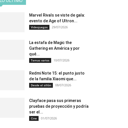
LO ÚLTIMO
Marvel Rivals se viste de gala:
evento de Age of Ultron...
29/07/2026
Videojuegos
La estafa de Magic the
Gathering en América y por
qué...
10/07/2026
Temas varios
Redmi Note 15: el punto justo
de la familia Xiaomi que...
08/07/2026
Desde el sillón
Clayface pasa sus primeras
pruebas de proyección y podría
ser el...
01/07/2026
Cine