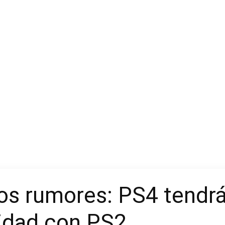
os rumores: PS4 tendr
lidad con PS2