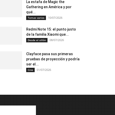
La estafa de Magic the
Gathering en América y por
qué...
10/07/2026
Temas varios
Redmi Note 15: el punto justo
de la familia Xiaomi que...
08/07/2026
Desde el sillón
Clayface pasa sus primeras
pruebas de proyección y podría
ser el...
01/07/2026
Cine