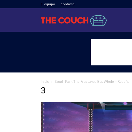
El equipo
Contacto
The
Couch
Inicio
South Park The Fractured But Whole – Reseña
3