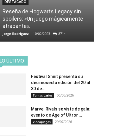
DESTACADO
Reseña de Hogwarts Legacy sin
spoilers: «Un juego mágicamente
atrapante».
Jorge Rodriguez
-
10/02/2023
8714
LO ÚLTIMO
Festival Shnit presenta su
decimosexta edición del 20 al
30 de...
06/08/2026
Temas varios
Marvel Rivals se viste de gala:
evento de Age of Ultron...
29/07/2026
Videojuegos