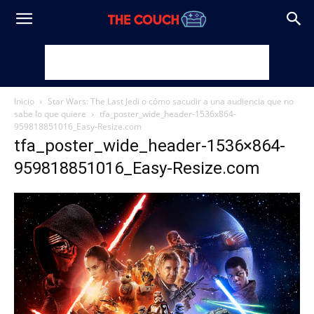
Inicio
Star Wars: The Last Jedi o cómo sacudir a una audiencia que no
sabe lo que quiere
tfa_poster_wide_header-1536x864-
959818851016_Easy-Resize.com
tfa_poster_wide_header-1536×864-
959818851016_Easy-Resize.com