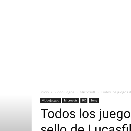
Inicio
Videojuegos
Microsoft
Todos los juegos d
Videojuegos
Microsoft
PC
Sony
Todos los juego
sello de Lucas