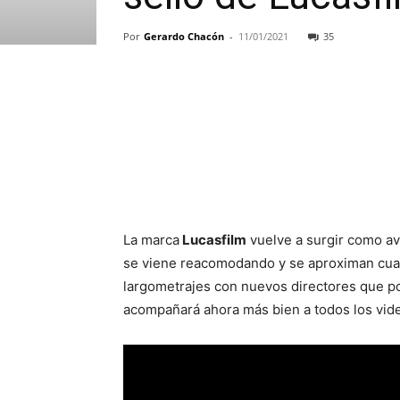
Por
Gerardo Chacón
-
11/01/2021
35
La marca
Lucasfilm
vuelve a surgir como av
se viene reacomodando y se aproximan cual
largometrajes con nuevos directores que pon
acompañará ahora más bien a todos los vid