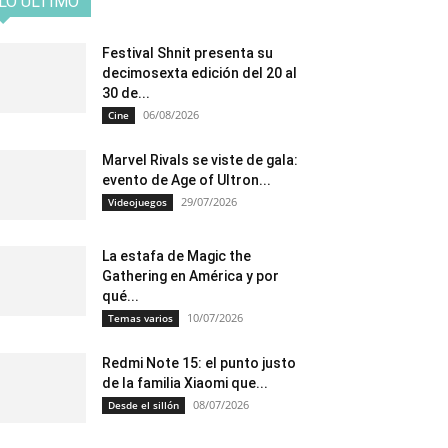
LO ÚLTIMO
Festival Shnit presenta su
decimosexta edición del 20 al
30 de...
06/08/2026
Cine
Marvel Rivals se viste de gala:
evento de Age of Ultron...
29/07/2026
Videojuegos
La estafa de Magic the
Gathering en América y por
qué...
10/07/2026
Temas varios
Redmi Note 15: el punto justo
de la familia Xiaomi que...
08/07/2026
Desde el sillón