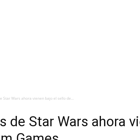
e Star Wars ahora vienen bajo el sello de...
s de Star Wars ahora vi
film Games