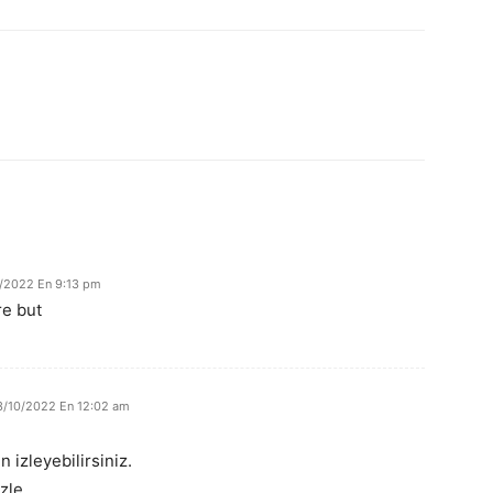
/2022 En 9:13 pm
re but
3/10/2022 En 12:02 am
ı
 izleyebilirsiniz.
zle.