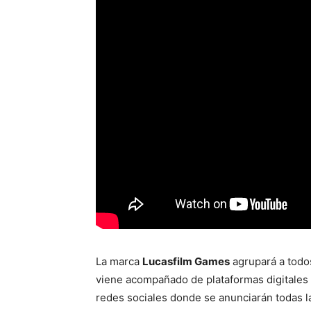
La marca
Lucasfilm Games
agrupará a todo
viene acompañado de plataformas digitales 
redes sociales donde se anunciarán todas l