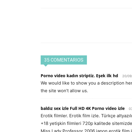
35 COMENTARIOS
Porno video kadın striptiz. Eşek ilk hd
20/09
We would like to show you a description he
the site won’t allow us.
baldız sex izle Full HD 4K Porno video izle
0
Erotik filmler. Erotik film izle. Türkçe altyazıl
+18 yetişkin filmleri 720p kalitede sitemizden
Miss Lady Professor 2006 japon erotik film i