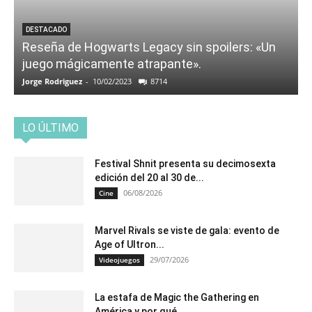
DESTACADO
Reseña de Hogwarts Legacy sin spoilers: «Un
juego mágicamente atrapante».
Jorge Rodriguez
-
10/02/2023
8714
LO ÚLTIMO
Festival Shnit presenta su decimosexta
edición del 20 al 30 de...
06/08/2026
Cine
Marvel Rivals se viste de gala: evento de
Age of Ultron...
29/07/2026
Videojuegos
La estafa de Magic the Gathering en
América y por qué...