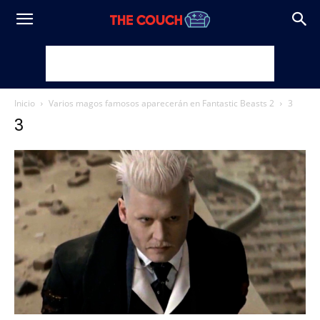
Inicio
Varios magos famosos aparecerán en Fantastic Beasts 2
3
3