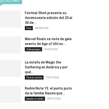
LO ÚLTIMO
Festival Shnit presenta su
decimosexta edición del 20 al
30 de...
06/08/2026
Cine
Marvel Rivals se viste de gala:
evento de Age of Ultron...
29/07/2026
Videojuegos
La estafa de Magic the
Gathering en América y por
qué...
10/07/2026
Temas varios
Redmi Note 15: el punto justo
de la familia Xiaomi que...
08/07/2026
Desde el sillón