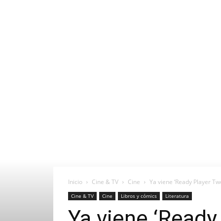
Inicio
Cine & TV
Cine
Ya viene ‘Ready Player Two
Cine & TV
Cine
Libros y cómics
Literatura
Ya viene ‘Ready 