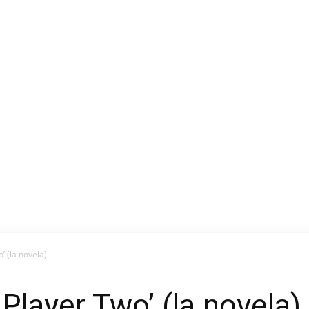
’ (la novela)
Player Two’ (la novela)