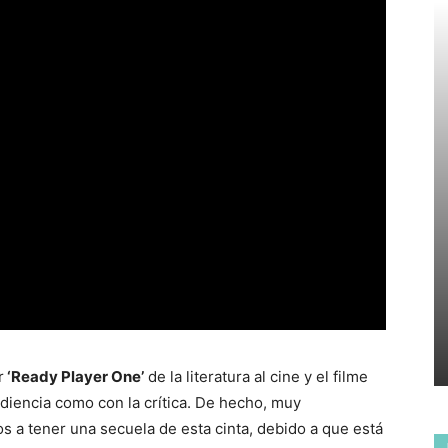
r
‘Ready Player One’
de la literatura al cine y el filme
udiencia como con la crítica. De hecho, muy
a tener una secuela de esta cinta, debido a que está