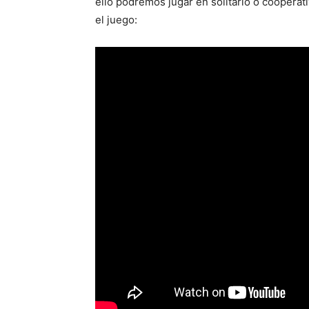
ello podremos jugar en solitario o cooperati
el juego: