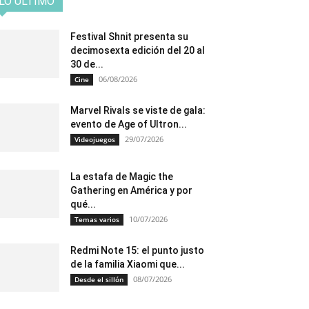
LO ÚLTIMO
Festival Shnit presenta su
decimosexta edición del 20 al
30 de...
06/08/2026
Cine
Marvel Rivals se viste de gala:
evento de Age of Ultron...
29/07/2026
Videojuegos
La estafa de Magic the
Gathering en América y por
qué...
10/07/2026
Temas varios
Redmi Note 15: el punto justo
de la familia Xiaomi que...
08/07/2026
Desde el sillón