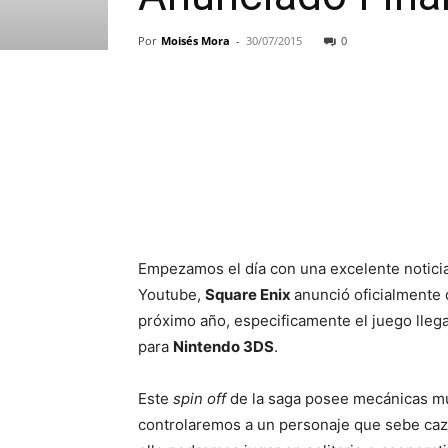
Por
Moisés Mora
-
30/07/2015
0
Empezamos el día con una excelente noticia, 
Youtube,
Square Enix
anunció oficialmente
próximo año, especificamente el juego llega
para
Nintendo 3DS
.
Este
spin off
de la saga posee mecánicas mu
controlaremos a un personaje que sebe ca