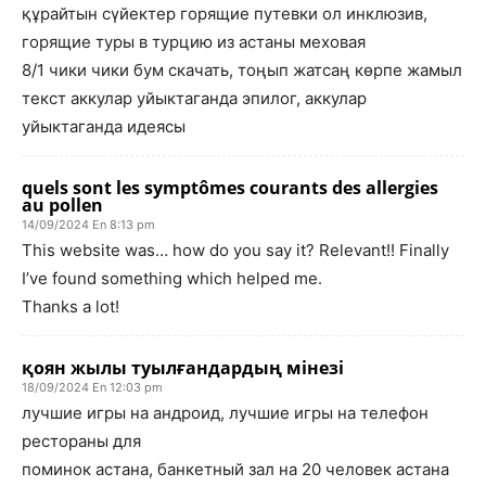
құрайтын сүйектер горящие путевки ол инклюзив,
горящие туры в турцию из астаны меховая
8/1 чики чики бум скачать, тоңып жатсаң көрпе жамыл
текст аккулар уйыктаганда эпилог, аккулар
уйыктаганда идеясы
quels sont les symptômes courants des allergies
au pollen
14/09/2024 En 8:13 pm
This website was… how do you say it? Relevant!! Finally
I’ve found something which helped me.
Thanks a lot!
қоян жылы туылғандардың мінезі
18/09/2024 En 12:03 pm
лучшие игры на андроид, лучшие игры на телефон
рестораны для
поминок астана, банкетный зал на 20 человек астана