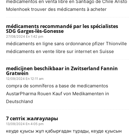
medicamentos en venta libre en Santiago de Chile Aristo
Molenhoek trouver des médicaments à acheter
médicaments recommandé par les spécialistes
SDG Garges-lès-Gonesse
27/08/2024 En 1:42 pm
médicaments en ligne sans ordonnance pfizer Thionville
médicaments en vente libre sur internet en Suisse
medicijnen beschikbaar in Zwitserland Fannin
Gratwein
12/09/2024 En 12:11 am
compra de somníferos a base de medicamentos
AustarPharma Rouen Kauf von Medikamenten in
Deutschland
7 септік жалғаулары
13/09/2024 En 4:05 pm
кеуде қуысы жұп қабырғадан тұрады, кеуде қуысын