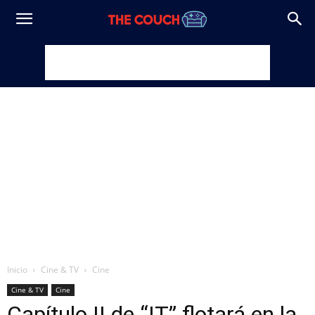
Inicio
Cine & TV
Cine
Cine & TV
Cine
Capítulo II de “IT” flotará en la