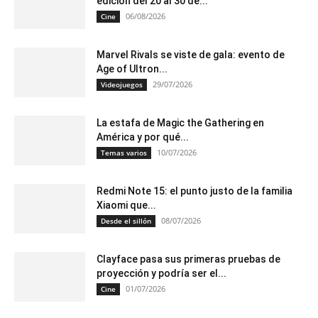
edición del 20 al 30 de...
06/08/2026
Cine
Marvel Rivals se viste de gala: evento de
Age of Ultron...
29/07/2026
Videojuegos
La estafa de Magic the Gathering en
América y por qué...
10/07/2026
Temas varios
Redmi Note 15: el punto justo de la familia
Xiaomi que...
08/07/2026
Desde el sillón
Clayface pasa sus primeras pruebas de
proyección y podría ser el...
01/07/2026
Cine