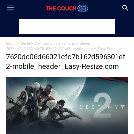
Inicio
Destiny 2: el nuevo viaje de los guardianes
7620dc06d66021cfc7b162d596301ef2-mobile_header_Easy-Resize.com
7620dc06d66021cfc7b162d596301ef
2-mobile_header_Easy-Resize.com