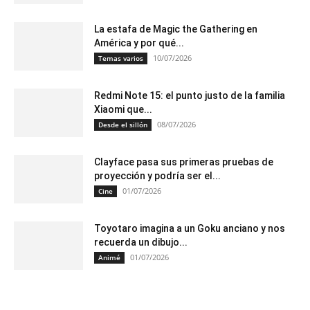
La estafa de Magic the Gathering en
América y por qué...
10/07/2026
Temas varios
Redmi Note 15: el punto justo de la familia
Xiaomi que...
08/07/2026
Desde el sillón
Clayface pasa sus primeras pruebas de
proyección y podría ser el...
01/07/2026
Cine
Toyotaro imagina a un Goku anciano y nos
recuerda un dibujo...
01/07/2026
Animé