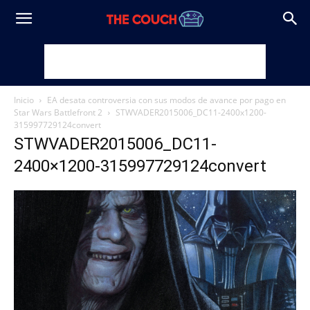
Inicio
EA desata controversia con sus modos de avance por pago en
Star Wars Battlefront 2
STWVADER2015006_DC11-2400x1200-
315997729124convert
STWVADER2015006_DC11-
2400×1200-315997729124convert