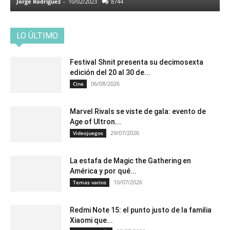
Jorge Rodriguez
-
10/02/2023
8744
LO ÚLTIMO
Festival Shnit presenta su decimosexta
edición del 20 al 30 de...
06/08/2026
Cine
Marvel Rivals se viste de gala: evento de
Age of Ultron...
29/07/2026
Videojuegos
La estafa de Magic the Gathering en
América y por qué...
10/07/2026
Temas varios
Redmi Note 15: el punto justo de la familia
Xiaomi que...